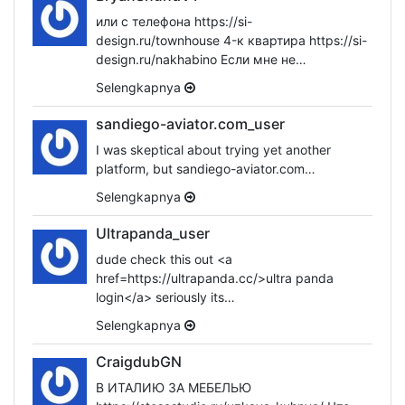
или с телефона https://si-
design.ru/townhouse 4-к квартира https://si-
design.ru/nakhabino Если мне не…
Selengkapnya
sandiego-aviator.com_user
I was skeptical about trying yet another
platform, but sandiego-aviator.com…
Selengkapnya
Ultrapanda_user
dude check this out <a
href=https://ultrapanda.cc/>ultra panda
login</a> seriously its…
Selengkapnya
CraigdubGN
В ИТАЛИЮ ЗА МЕБЕЛЬЮ