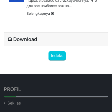
https://stosastudio.ru/uzkaya-kuhnya/ Что
для вас наиболее важно…
Selengkapnya
Download
Indeks
PROFIL
Sekilas