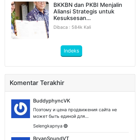
BKKBN dan PKBI Menjalin
Aliansi Strategis untuk
Kesuksesan…
Dibaca : 584k Kali
Indeks
Komentar Terakhir
BuddyphyncVK
Поэтому и цена продвижения сайта не
может быть единой для…
Selengkapnya
BryanSnundVT